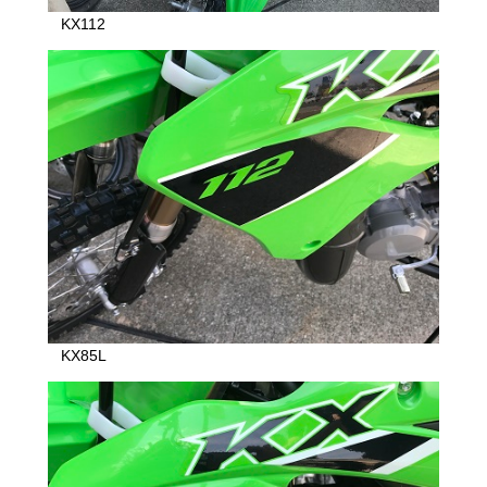
KX112
KX85L